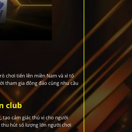
ò chơi tiến lên miền Nam và xì tố
gười tham gia đông đảo cùng nhu cầu
n club
, tạo cảm giác thú vị cho người
 thu hút số lượng lớn người chơi