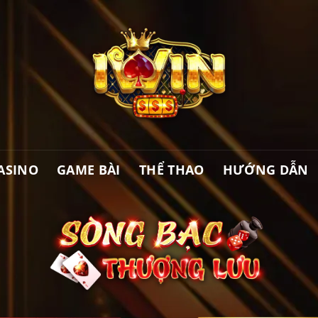
CASINO
GAME BÀI
THỂ THAO
HƯỚNG DẪN