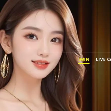
Chuyển
đến
nội
dung
IWIN
LIVE 