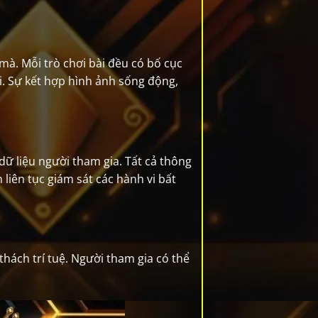
mà. Mỗi trò chơi bài đều có bố cục
i. Sự kết hợp hình ảnh sống động,
ữ liệu người tham gia. Tất cả thông
liên tục giám sát các hành vi bất
hách trí tuệ. Người tham gia có thể