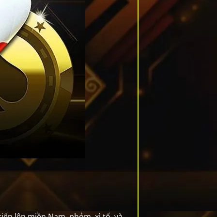
tiến lên miền Nam, phỏm, xì tố, và