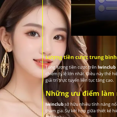
Lượng tiền cược trung bìn
Tổng lượng tiền cược trên
Iwinclub
chiếm tỷ lệ lớn nhất. Điều này thể 
giải trí trực tuyến liên tục tăng cao.
Những ưu điểm làm n
Iwinclub
sở hữu nhiều tính năng nổi
tham gia. Sự kết hợp giữa thiết kế 