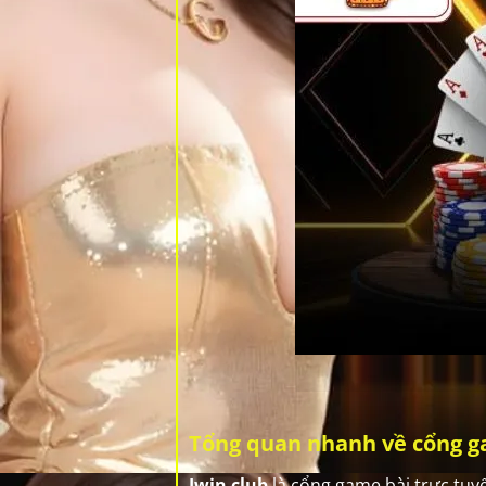
Tổng quan nhanh về cổng g
Iwin club
là cổng game bài trực tuyế