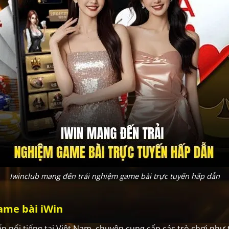
Iwinclub mang đến trải nghiệm game bài trực tuyến hấp dẫn
ame bài iWin
n nổi tiếng tại Việt Nam, chuyên cung cấp các trò chơi như 