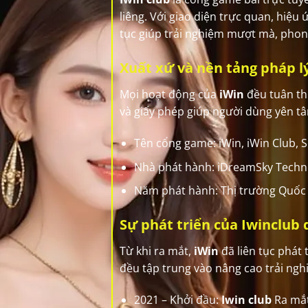
liêng. Với giao diện trực quan, hiệ
tục giúp trải nghiệm mượt mà, phong
Xuất xứ và nền tảng pháp l
Mọi hoạt động của
iWin
đều tuân th
và giấy phép giúp người dùng yên tâ
Tên cổng game: iWin, iWin Club,
Nhà phát hành: iDreamSky Techn
Năm phát hành: Thị trường Quốc 
Sự phát triển của Iwinclub 
Từ khi ra mắt,
iWin
đã liên tục phát
đều tập trung vào nâng cao trải ngh
2021 – Khởi đầu:
Iwin club
Ra mắt 