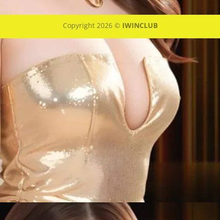
Copyright 2026 ©
IWINCLUB