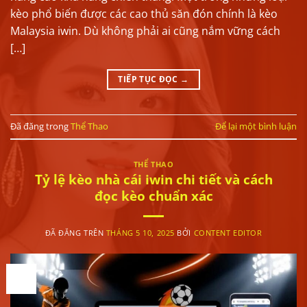
kèo phổ biến được các cao thủ săn đón chính là kèo
Malaysia iwin. Dù không phải ai cũng nắm vững cách
[…]
TIẾP TỤC ĐỌC
→
Đã đăng trong
Thể Thao
Để lại một bình luận
THỂ THAO
Tỷ lệ kèo nhà cái iwin chi tiết và cách
đọc kèo chuẩn xác
ĐÃ ĐĂNG TRÊN
THÁNG 5 10, 2025
BỞI
CONTENT EDITOR
10
Th5