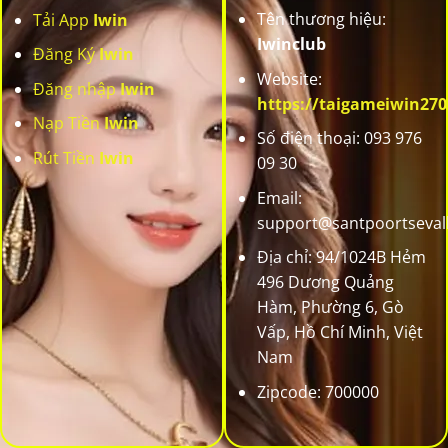
Tên thương hiệu:
Tải App
Iwin
Iwinclub
Đăng Ký
Iwin
Website:
Đăng nhập
Iwin
https://taigameiwin27
Nạp Tiền
Iwin
Số điện thoại: 093 976
Rút Tiền
Iwin
09 30
Email:
support@santpoortsevalk
Địa chỉ: 94/1024B Hẻm
496 Dương Quảng
Hàm, Phường 6, Gò
Vấp, Hồ Chí Minh, Việt
Nam
Zipcode: 700000