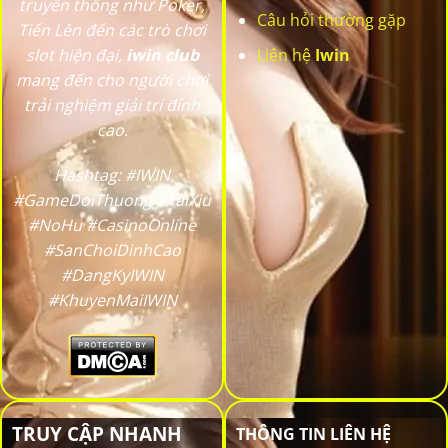
truyền thống như Poker,
Câu hỏi thường gặp
Tiến Lên đến các trò chơi
slot hiện đại,
iwin club
Liên hệ
Iwin
mang đến cho người chơi
trải nghiệm giải trí đỉnh
cao.
Hashtag: #IWIN
#GameDoiThuong #TaiXiu
#NoHu #CasinoOnline
#SanChoiDinhCao
#DangKyIWIN
#KhuyenMaiIWIN
TRUY CẬP NHANH
THÔNG TIN LIÊN HỆ