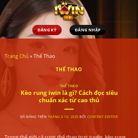
Chuyển
đến
nội
dung
ĐĂNG KÝ
ĐĂNG NHẬP
Trang Chủ
»
Thể Thao
THỂ THAO
THỂ THAO
Kèo rung iwin là gì? Cách đọc siêu
chuẩn xác từ cao thủ
ĐÃ ĐĂNG TRÊN
THÁNG 5 10, 2025
BỞI
CONTENT EDITOR
Trong thế giới cá cược thể thao trực tuyến, kèo rung